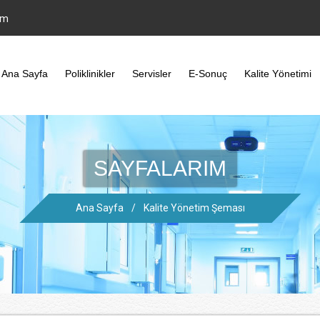
om
Ana Sayfa
Poliklinikler
Servisler
E-Sonuç
Kalite Yönetimi
SAYFALARIM
Ana Sayfa
/
Kalite Yönetim Şeması