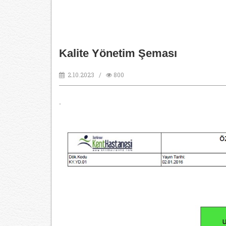
Kalite Yönetim Şeması
2.10.2023 /
800
.