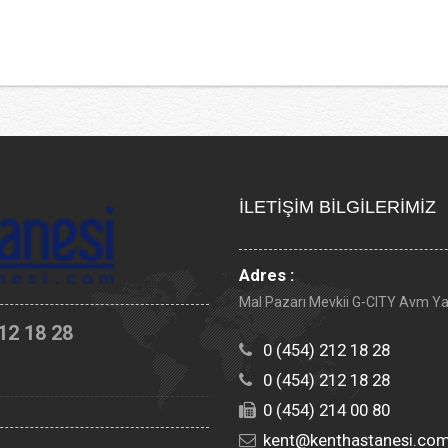
İLETİŞİM BİLGİLERİMİZ
Adres :
Mal Pazarı Mevkii G-CITY Avm Y
12 18 28
0 (454) 212 18 28
0 (454) 212 18 28
0 (454) 214 00 80
kent@kenthastanesi.co